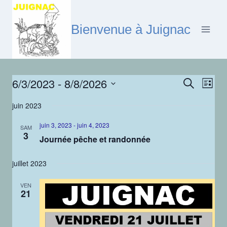
Aller
au
Bienvenue à Juignac
contenu
6/3/2023
 - 
8/8/2026
Nav
Reche
Recherche
Liste
Sélectionnez
de
et
juin 2023
une
vu
date.
naviga
juin 3, 2023
-
juin 4, 2023
SAM
3
Év
Journée pêche et randonnée
de
juillet 2023
vues
VEN
Évène
21