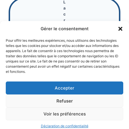
L
a
c
r
oi
Gérer le consentement
x
d
Pour offrir les meilleures expériences, nous utilisons des technologies
e
telles que les cookies pour stocker et/ou accéder aux informations des
M
appareils. Le fait de consentir à ces technologies nous permettra de
traiter des données telles que le comportement de navigation ou les ID
a
uniques sur ce site. Le fait de ne pas consentir ou de retirer son
u
consentement peut avoir un effet négatif sur certaines caractéristiques
m
et fonctions.
o
n
t
Accepter
Refuser
Voir les préférences
Mentions légales et politique de confidentialité
Déclaration de confidentialité