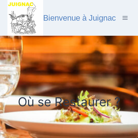
Aller
au
Bienvenue à Juignac
contenu
Où se Restaurer ?