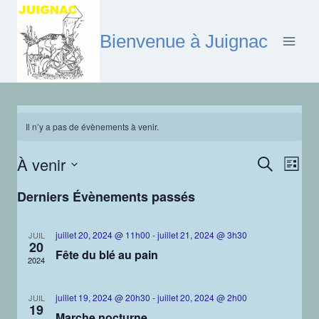
Aller
au
Bienvenue à Juignac
contenu
Il n’y a pas de évènements à venir.
À venir
Nav
Reche
Recherche
Liste
Sélectionnez
de
et
Derniers Évènements passés
une
vu
date.
naviga
juillet 20, 2024 @ 11h00
-
juillet 21, 2024 @ 3h30
JUIL
Év
20
de
Fête du blé au pain
2024
vues
juillet 19, 2024 @ 20h30
-
juillet 20, 2024 @ 2h00
JUIL
19
Évène
Marche nocturne